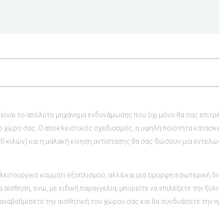
 είναι το απόλυτο μηχάνημα ενδυνάμωσης που όχι μόνο θα σας επιτρ
ο χώρο σας. Ο αποκλειστικός σχεδιασμός, η υψηλή ποιότητα κατασκ
0 κιλών) και η μαλακή κίνηση αντίστασης θα σας δώσουν μια εντελ
α λειτουργικό κομμάτι εξοπλισμού, αλλά και μια όμορφη εσωτερική δ
 αίσθηση, ενώ, με ειδική παραγγελία, μπορείτε να επιλέξετε την ξύλ
α αναβαθμίσετε την αισθητική του χώρου σας και θα συνδυάσετε την 