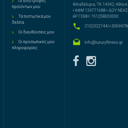
Οι επιστροφές
ΦΙλαδέλφια, ΤΚ 14342, Αθήνα
προϊόντων μου
• ΑΦΜ 124771688 • ΔΟΥ ΝΕΑΣ 
Τα πιστωτικά μου
ΑΡ ΓΕΜΗ :151258003000
δελτία
2102322744/+3069478
Οι διευθύνσεις μου
Οι προσωπικές μου
info@luxuryfitness.gr
πληροφορίες