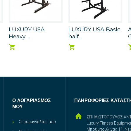
LUXURY USA
LUXURY USA Basic
Heavy...
half...
C
Ο ΛΟΓΑΡΙΑΣΜΌΣ
ΠΛΗΡΟΦΟΡΊΕΣ ΚΑΤΑΣΤ
ΜΟΥ
ΣΠΗΛΙΩΤΟΠΟΥΛΟΣ ΑΝ
Οι παραγγελίες μου
Luxury Fitness Equipme
Μπουμπουλίνας 11, Νέ