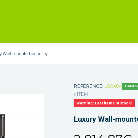
y Wall-mounted air pulley
REFERENCE:
L00404
ΠΑΡΆΔΟ
1
ITEM
Warning: Last items in stock!
Luxury Wall-mounte