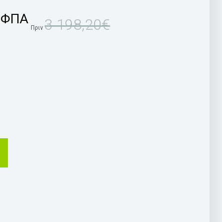
 ΦΠΑ
3 198,20€
Πριν