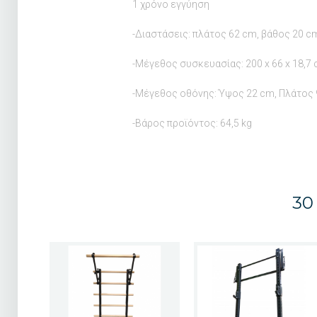
1 χρόνο εγγύηση
-Διαστάσεις: πλάτος 62 cm, βάθος 20 c
-Μέγεθος συσκευασίας: 200 x 66 x 18,7
-Μέγεθος οθόνης: Ύψος 22 cm, Πλάτος
-Βάρος προϊόντος: 64,5 kg
30