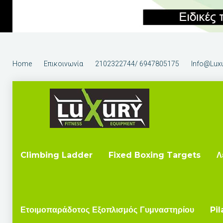
Home
Επικοινωνία
2102322744/ 6947805175
Info@luxu
Climbing Ladder
Fixed Boxing Targets
Λ
Ετοιμοπαράδοτος Εξοπλισμός Γυμναστηρίου
Pil