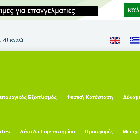
ryfitness.gr
ειτουργικός Εξοπλισμός
Φυσική Κατάσταση
Δύναμ
ates
Δάπεδο Γυμναστηρίου
Προσφορές
Μεταχε