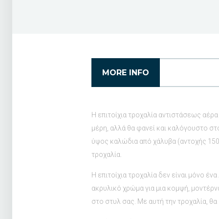
MORE INFO
Η επιτοίχια τροχαλία αντιστάσεως αέρα
μέρη, αλλά θα φανεί και καλόγουστο στ
ύψος καλώδια από χάλυβα (αντοχής 150
τροχαλία.
Η επιτοίχια τροχαλία δεν είναι μόνο έν
ακρυλικό χρώμα για μια κομψή, μοντέρνα
στο στυλ σας. Με αυτή την τροχαλία, θ