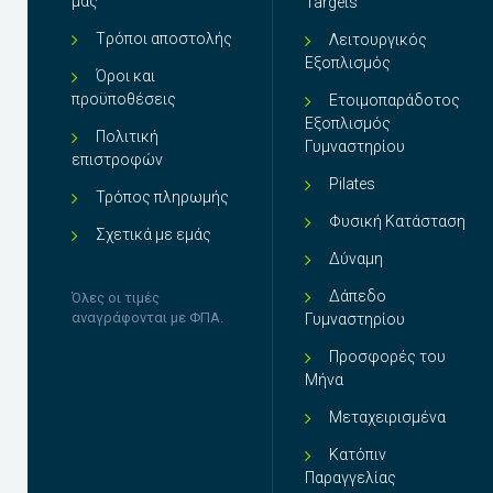
μας
Targets
Tρόποι αποστολής
Λειτουργικός
Εξοπλισμός
Όροι και
προϋποθέσεις
Ετοιμοπαράδοτος
Εξοπλισμός
Πολιτική
Γυμναστηρίου
επιστροφών
Pilates
Τρόπος πληρωμής
Φυσική Κατάσταση
Σχετικά με εμάς
Δύναμη
Δάπεδο
Όλες οι τιμές
αναγράφονται με ΦΠΑ.
Γυμναστηρίου
Προσφορές του
Μήνα
Μεταχειρισμένα
Κατόπιν
Παραγγελίας