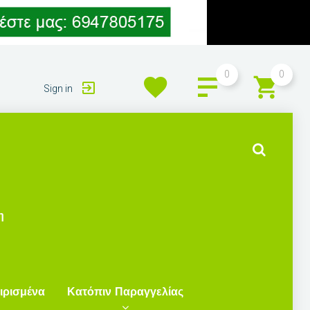
0
0
Sign in
η
ιρισμένα
Κατόπιν Παραγγελίας