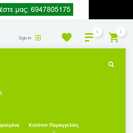
0
0
Sign in
η
ιρισμένα
Κατόπιν Παραγγελίας