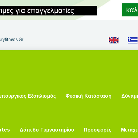
ryfitness.gr
ειτουργικός Εξοπλισμός
Φυσική Κατάσταση
Δύναμ
ates
Δάπεδο Γυμναστηρίου
Προσφορές
Μεταχε