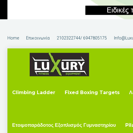
Home
Επικοινωνία
2102322744/ 6947805175
Info@luxu
Climbing Ladder
Fixed Boxing Targets
Λ
Ετοιμοπαράδοτος Εξοπλισμός Γυμναστηρίου
Pil