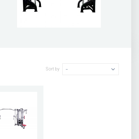
Sort by
--