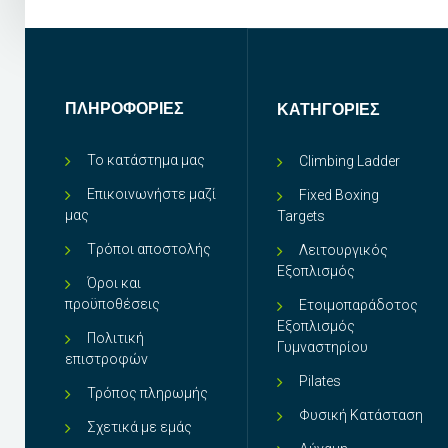
ΠΛΗΡΟΦΟΡΊΕΣ
ΚΑΤΗΓΟΡΊΕΣ
Το κατάστημα μας
Climbing Ladder
Επικοινωνήστε μαζί
Fixed Boxing
μας
Targets
Tρόποι αποστολής
Λειτουργικός
Εξοπλισμός
Όροι και
προϋποθέσεις
Ετοιμοπαράδοτος
Εξοπλισμός
Πολιτική
Γυμναστηρίου
επιστροφών
Pilates
Τρόπος πληρωμής
Φυσική Κατάσταση
Σχετικά με εμάς