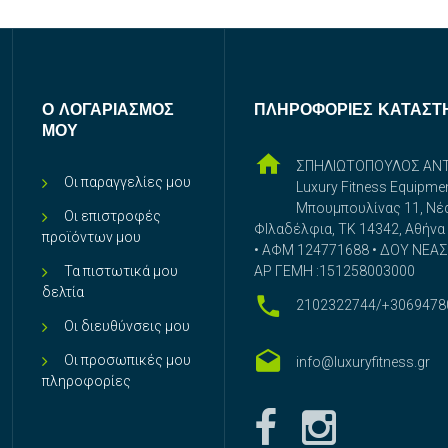
Ο ΛΟΓΑΡΙΑΣΜΌΣ
ΠΛΗΡΟΦΟΡΊΕΣ ΚΑΤΑΣΤ
ΜΟΥ
ΣΠΗΛΙΩΤΟΠΟΥΛΟΣ ΑΝ
Οι παραγγελίες μου
Luxury Fitness Equipme
Μπουμπουλίνας 11, Νέ
Οι επιστροφές
ΦΙλαδέλφια, ΤΚ 14342, Αθήνα
προϊόντων μου
• ΑΦΜ 124771688 • ΔΟΥ ΝΕΑΣ 
Τα πιστωτικά μου
ΑΡ ΓΕΜΗ :151258003000
δελτία
2102322744/+3069478
Οι διευθύνσεις μου
Οι προσωπικές μου
info@luxuryfitness.gr
πληροφορίες