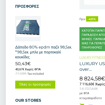
ΠΡΟΣΦΟΡΈΣ
-40%
Πριν
ΚΑΤΟΠΙΝ ΠΑΡΑΓ
ΠΑΡΑΔΟΣΗ ΑΠΟ 
ΜΗΝΕΣ. ΠΑΡΑΚ
ΜΑΣ ΓΙΑ ΠΕΡΑΙΤ
Δάπεδο 80% epdm παζλ 98,5εκ.
ΠΛΗΡΟΦΟΡΙΕΣ
*98,5εκ. μπλε με πορτοκαλί
κουκίδες
LUXURY FITNES
50,43€
LUXURY US
over...
40,67€ Χωρίς ΦΠΑ
77,58€
Tax included
8 824,58€
7 116,60€ Χωρί
Όλες οι προσφορές
14 707,64€
με ΦΠΑ
ετοιμοπαράδοτο
OUR STORES