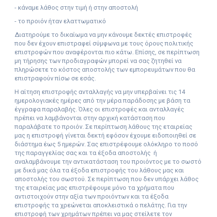
- κάναμε λάθος στην τιμή ή στην αποστολή
- το προιόν ήταν ελαττωματικό
Διατηρούμε το δικαίωμα να μην κάνουμε δεκτές επιστροφές
που δεν έχουν επιστραφεί σύμφωνα με τους όρους πολιτικής
επιστροφών που αναφέρονται πιο κάτω. Επίσης, σε περίπτωση
μη τήρησης των προδιαγραφών μπορεί να σας ζητηθεί να
πληρώσετε το κόστος αποστολής των εμπορευμάτων που θα
επιστραφούν πίσω σε εσάς.
Η αίτηση επιστροφής ανταλλαγής να μην υπερβαίνει τις 14
ημερολογιακές ημέρες από την μέρα παράδοσης με βάση τα
έγγραφα παραλαβής. Όλες οι επιστροφές και ανταλλαγές
πρέπει να λαμβάνονται στην αρχική κατάσταση που
παραλάβατε το προιόν. Σε περίπτωση λάθους της εταιρείας
μας η επιστροφή γίνεται δεκτή εφόσον έχουμε ειδοποιηθεί σε
διάστημα έως 5 ημερών. Σας επιστρέφουμε ολόκληρο το ποσό
της παραγγελίας σας και τα έξοδα αποστολής
ή
αναλαμβάνουμε την αντικατάσταση του προιόντος με το σωστό
με δικά μας όλα τα έξοδα επιστροφής του λάθους μας και
αποστολής του σωστού. Σε περίπτωση που δεν υπάρχει λάθος
της εταιρείας μας επιστρέφουμε μόνο τα χρήματα που
αντιστοιχούν στην αξία των προιόντων και τα έξοδα
επιστροφής τα χρεώνεται αποκλειστικά ο πελάτης. Για την
επιστροφή των χρημάτων πρέπει να μας στείλετε τον