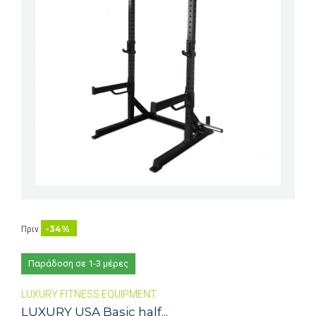
-34%
Πριν
Παράδοση σε 1-3 μέρες
LUXURY FITNESS EQUIPMENT
LUXURY USA Basic half...