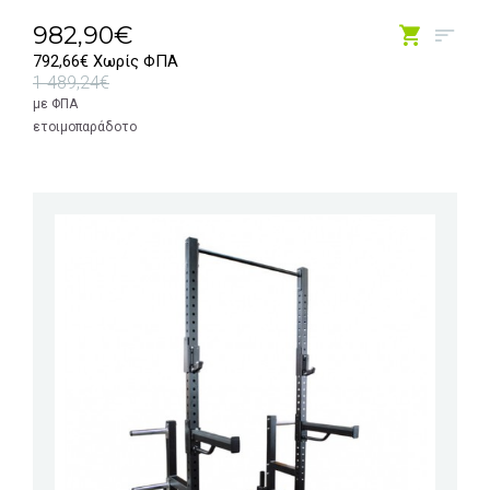
982,90€
792,66€ Χωρίς ΦΠΑ
1 489,24€
με ΦΠΑ
ετοιμοπαράδοτο