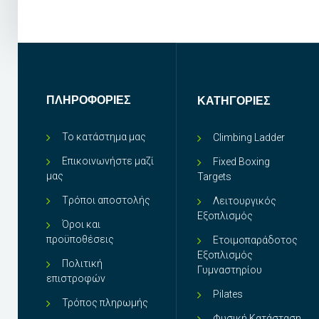
ΠΛΗΡΟΦΟΡΊΕΣ
ΚΑΤΗΓΟΡΊΕΣ
Το κατάστημα μας
Climbing Ladder
Επικοινωνήστε μαζί
Fixed Boxing
μας
Targets
Tρόποι αποστολής
Λειτουργικός
Εξοπλισμός
Όροι και
προϋποθέσεις
Ετοιμοπαράδοτος
Εξοπλισμός
Πολιτική
Γυμναστηρίου
επιστροφών
Pilates
Τρόπος πληρωμής
Φυσική Κατάσταση