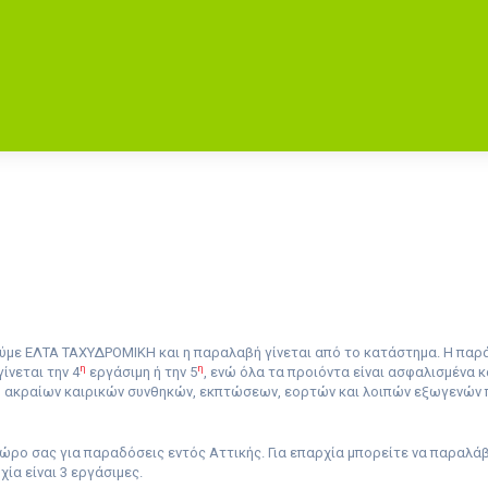
ύμε ΕΛΤΑ ΤΑΧΥΔΡΟΜΙΚΗ και η παραλαβή γίνεται από το κατάστημα
. Η παρ
η
η
γίνεται
την 4
εργάσιμη ή την 5
, ενώ όλα τα προιόντα είναι ασφαλισμένα 
, ακραίων καιρικών συνθηκών, εκπτώσεων, εορτών και λοιπών εξωγενών
ώρο σας για παραδόσεις εντός Αττικής. Για επαρχία μπορείτε να παραλά
χία είναι 3 εργάσιμες.