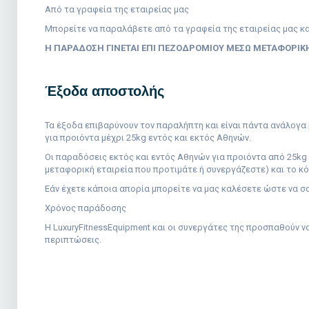
Από τα γραφεία της εταιρείας μας
Μπορείτε να παραλάβετε από τα γραφεία της εταιρείας μας κα
Η ΠΑΡΑΔΟΣΗ ΓΙΝΕΤΑΙ ΕΠΙ ΠΕΖΟΔΡΟΜΙΟΥ ΜΕΣΩ ΜΕΤΑΦΟΡΙΚ
Έξοδα αποστολής
Τα έξοδα επιβαρύνουν τον παραλήπτη και είναι πάντα ανάλογα
για προιόντα μέχρι 25
kg εντός και εκτός Αθηνών.
Οι παραδόσεις εκτός και εντός Αθηνών για προιόντα από 25kg 
μεταφορική εταιρεία που προτιμάτε ή συνεργάζεστε) και το κ
Εάν έχετε κάποια απορία μπορείτε να μας καλέσετε ώστε να σ
Χρόνος παράδοσης
Η
Luxury
Fitness
Equipment
και οι συνεργάτες της προσπαθούν ν
περιπτώσεις.