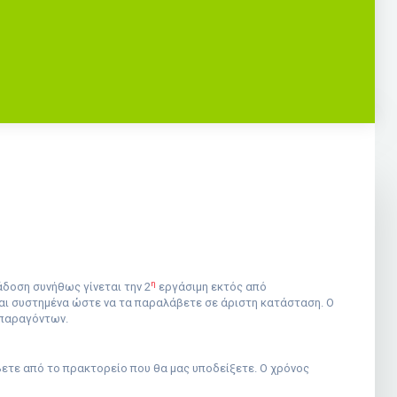
η
άδοση συνήθως γίνεται την 2
εργάσιμη εκτός από
και συστημένα ώστε να τα παραλάβετε σε άριστη κατάσταση. Ο
 παραγόντων.
βετε από το πρακτορείο που θα μας υποδείξετε. Ο χρόνος