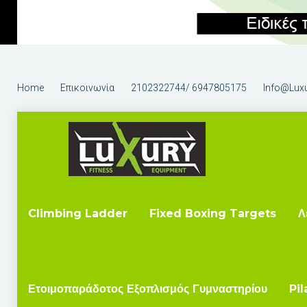
Home
Επικοινωνία
2102322744/ 6947805175
Info@luxu
Climbing Ladder
Fixed Boxing Targets
Λ
Ετοιμοπαράδοτος Εξοπλισμός Γυμναστηρίου
Pil