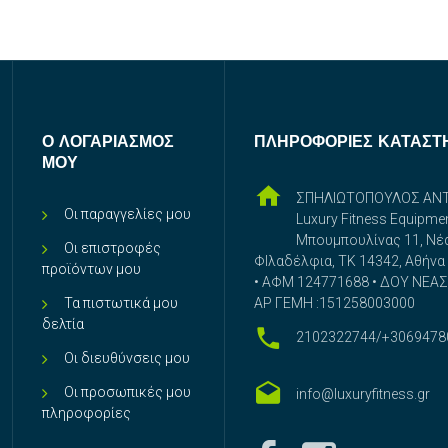
Ο ΛΟΓΑΡΙΑΣΜΌΣ
ΠΛΗΡΟΦΟΡΊΕΣ ΚΑΤΑΣΤ
ΜΟΥ
ΣΠΗΛΙΩΤΟΠΟΥΛΟΣ ΑΝ
Οι παραγγελίες μου
Luxury Fitness Equipme
Μπουμπουλίνας 11, Νέ
Οι επιστροφές
ΦΙλαδέλφια, ΤΚ 14342, Αθήνα
προϊόντων μου
• ΑΦΜ 124771688 • ΔΟΥ ΝΕΑΣ 
Τα πιστωτικά μου
ΑΡ ΓΕΜΗ :151258003000
δελτία
2102322744/+3069478
Οι διευθύνσεις μου
Οι προσωπικές μου
info@luxuryfitness.gr
πληροφορίες