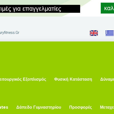
ryfitness.gr
ειτουργικός Εξοπλισμός
Φυσική Κατάσταση
Δύναμ
ates
Δάπεδο Γυμναστηρίου
Προσφορές
Μεταχε