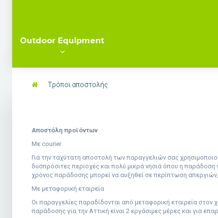
Outdoor Equipment
Tρόποι αποστολής
Αποστόλη προϊόντων
Με
courier
Για την ταχύτατη αποστολή των παραγγελιών σας χρησιμοποιο
δυσπρόσιτες περιοχές και πολύ μικρά νησιά όπου η παράδοση 
χρόνος παράδοσης μπορεί να αυξηθεί σε περίπτωση απεργιών
Με μεταφορική εταιρεία
Οι παραγγελίες παραδίδονται από μεταφορική εταιρεία στον χ
παράδοσης για την Αττική είναι 2 εργάσιμες μέρες και για επαρ