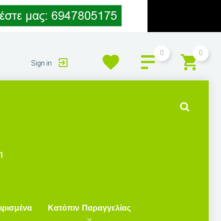
0
0
Sign in
η
ιρισμένα
Κατόπιν Παραγγελίας