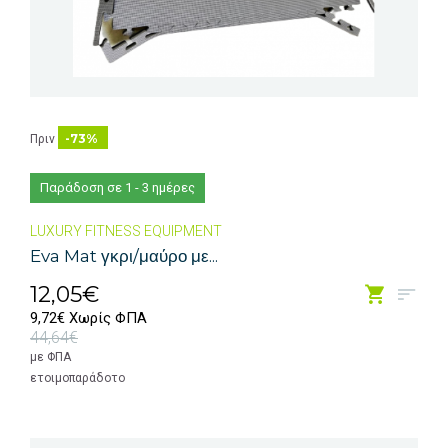
-73%
Πριν
Παράδοση σε 1 - 3 ημέρες
LUXURY FITNESS EQUIPMENT
Eva Mat γκρι/μαύρο με...
12,05€
9,72€ Χωρίς ΦΠΑ
44,64€
με ΦΠΑ
ετοιμοπαράδοτο