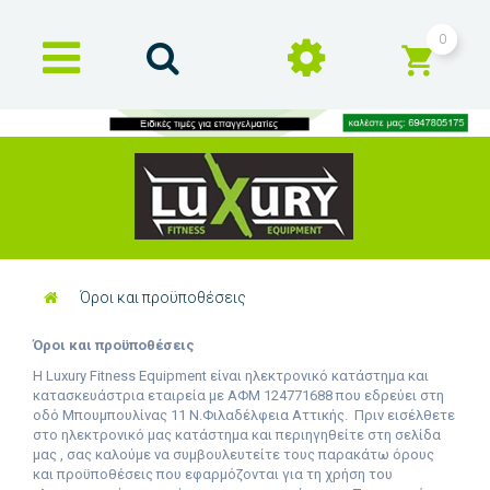
0
Όροι και προϋποθέσεις
Όροι και προϋποθέσεις
Η
L
uxury
F
itness
E
quipment είναι ηλεκτρονικό κατάστημα και
κατασκευάστρια εταιρεία με ΑΦΜ 124771688
π
ου εδρεύει στη
οδό Μπουμπουλίνας 11 Ν.Φιλαδέλφεια Αττικής.
Πριν εισέλθετε
στο ηλεκτρονικό μας κατάστημα και περιηγηθείτε στη σελίδα
μας , σας καλούμε να συμβουλευτείτε τους παρακάτω όρους
και προϋποθέσεις που εφαρμόζονται για τη χρήση του