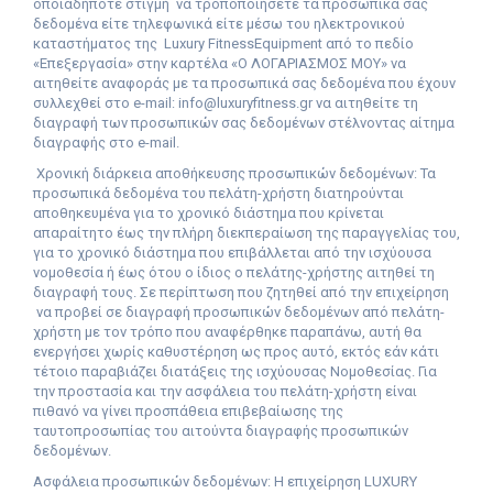
οποιαδήποτε στιγμή
να τροποποιήσετε τα προσωπικά σας
δεδομένα είτε τηλεφωνικά είτε μέσω του ηλεκτρονικού
καταστήματος της
L
uxury
Fitness
Equipment
από το πεδίο
«Επεξεργασία» στην καρτέλα «Ο ΛΟΓΑΡΙΑΣΜΟΣ ΜΟΥ» να
αιτηθείτε αναφοράς με τα προσωπικά σας δεδομένα που έχουν
συλλεχθεί στο e-mail: info@luxuryfitness.gr να αιτηθείτε τη
διαγραφή των προσωπικών σας δεδομένων στέλνοντας αίτημα
διαγραφής στο e-mail.
Χρονική διάρκεια αποθήκευσης προσωπικών δεδομένων: Τα
προσωπικά δεδομένα του πελάτη-χρήστη διατηρούνται
αποθηκευμένα για το χρονικό διάστημα που κρίνεται
απαραίτητο έως την πλήρη διεκπεραίωση της παραγγελίας του,
για το χρονικό διάστημα που επιβάλλεται από την ισχύουσα
νομοθεσία ή έως ότου ο ίδιος ο πελάτης-χρήστης αιτηθεί τη
διαγραφή τους. Σε περίπτωση που ζητηθεί από την επιχείρηση
να προβεί σε διαγραφή προσωπικών δεδομένων από πελάτη-
χρήστη με τον τρόπο που αναφέρθηκε παραπάνω, αυτή θα
ενεργήσει χωρίς καθυστέρηση ως προς αυτό, εκτός εάν κάτι
τέτοιο παραβιάζει διατάξεις της ισχύουσας Νομοθεσίας. Για
την προστασία και την ασφάλεια του πελάτη-χρήστη είναι
πιθανό να γίνει προσπάθεια επιβεβαίωσης της
ταυτοπροσωπίας του αιτούντα διαγραφής προσωπικών
δεδομένων.
Ασφάλεια προσωπικών δεδομένων: Η επιχείρηση LUXURY