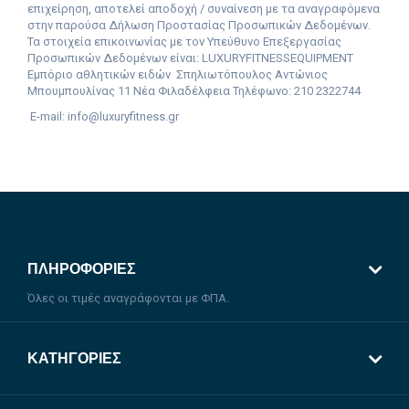
επιχείρηση, αποτελεί αποδοχή / συναίνεση με τα αναγραφόμενα
στην παρούσα Δήλωση Προστασίας Προσωπικών Δεδομένων.
Τα στοιχεία επικοινωνίας με τον Υπεύθυνο Επεξεργασίας
Προσωπικών Δεδομένων είναι: LUXURYFITNESSEQUIPMENT
Εμπόριο αθλητικών ειδών
Σπηλιωτόπουλος Αντώνιος
Mπουμπουλίνας 11 Νέα Φιλαδέλφεια Τηλέφωνο: 210 2322744
E-mail: info@luxuryfitness.gr
ΠΛΗΡΟΦΟΡΊΕΣ
Όλες οι τιμές αναγράφονται με ΦΠΑ.
ΚΑΤΗΓΟΡΊΕΣ