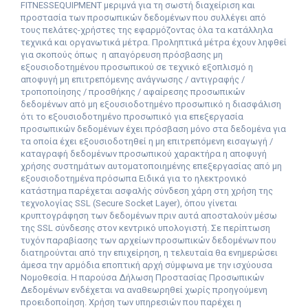
FITNESS
EQUIPMENT
μεριμνά για τη σωστή διαχείριση και
προστασία των προσωπικών δεδομένων που συλλέγει από
τους πελάτες-χρήστες της εφαρμόζοντας όλα τα κατάλληλα
τεχνικά και οργανωτικά μέτρα. Προληπτικά μέτρα έχουν ληφθεί
για σκοπούς όπως
η απαγόρευση πρόσβασης μη
εξουσιοδοτημένου προσωπικού σε τεχνικό εξοπλισμό η
αποφυγή μη επιτρεπόμενης ανάγνωσης / αντιγραφής /
τροποποίησης / προσθήκης / αφαίρεσης προσωπικών
δεδομένων από μη εξουσιοδοτημένο προσωπικό η διασφάλιση
ότι το εξουσιοδοτημένο προσωπικό για επεξεργασία
προσωπικών δεδομένων έχει πρόσβαση μόνο στα δεδομένα για
τα οποία έχει εξουσιοδοτηθεί η μη επιτρεπόμενη εισαγωγή /
καταγραφή δεδομένων προσωπικού χαρακτήρα η αποφυγή
χρήσης συστημάτων αυτοματοποιημένης επεξεργασίας από μη
εξουσιοδοτημένα πρόσωπα Ειδικά για το ηλεκτρονικό
κατάστημα παρέχεται ασφαλής σύνδεση χάρη στη χρήση της
τεχνολογίας SSL (Secure Socket Layer), όπου γίνεται
κρυπτογράφηση των δεδομένων πριν αυτά αποσταλούν μέσω
της SSL σύνδεσης στον κεντρικό υπολογιστή. Σε περίπτωση
τυχόν παραβίασης των αρχείων προσωπικών δεδομένων που
διατηρούνται από την επιχείρηση, η τελευταία θα ενημερώσει
άμεσα την αρμόδια εποπτική αρχή σύμφωνα με την ισχύουσα
Νομοθεσία. Η παρούσα Δήλωση Προστασίας Προσωπικών
Δεδομένων ενδέχεται να αναθεωρηθεί χωρίς προηγούμενη
προειδοποίηση. Χρήση των υπηρεσιών που παρέχει η