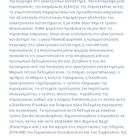
την εγγραφή στο ηλεκτρονικό κατάστημα , την καταγραφή μιας
παραγγελίας, την ενημέρωση εξέλιξης της παραγγελίας αυτής,
τη γνωστοποίηση ενημερωτικών και προωθητικών ενεργειών,
την αξιολόγηση στατιστικών παραμέτρων απόδοσης του
ηλεκτρονικού καταστήματος ή με κάθε άλλο θεμιτό τρόπο
επικοινωνίας. Κάθε φορά που προβαίνετε σε μία από τις
παραπάνω ενέργειες, όπως είναι η πλοήγηση στο ηλεκτρονικό
κατάστημα της
L
uxury
Fitness
Equipment
, η πραγματοποίηση
εγγραφής στο ηλεκτρονικό κατάστημα, η τοποθέτηση
παραγγελίας ή η επικοινωνία μέσω φόρμας επικοινωνίας,
συναινείτε ότι γνωστοποιείτε στην επιχείρηση κάποια
προσωπικά δεδομένα που θα σας ζητηθούν ή που θα
προκύψουν από την πλοήγηση στο ηλεκτρονικό κατάστημα μας.
Μερικά τέτοια δεδομένα είναι: το πλήρες ονοματεπώνυμο, ο
αριθμός σταθερού ή κινητού τηλεφώνου, η διεύθυνση
ηλεκτρονικού ταχυδρομείου, ο τρόπος πληρωμής της
παραγγελίας, τα στοιχεία τιμολόγησης (σε περίπτωση
επαγγελματία), ο τρόπος αποστολής - παράδοσης της
παραγγελίας καθώς και η πλήρης διεύθυνση για το σκοπό αυτό,
η διεύθυνση IP καθώς και διάφορα άλλα δεδομένα περιήγησης
και συναλλαγής. Τα προσωπικά αυτά δεδομένα με κανέναν
τρόπο δεν θα αποκαλυφθούν, δημοσιοποιηθούν ή πωληθούν σε
τρίτους, εκτός εάν αυτό επιβληθεί από Δημόσια Αρχή
(δικαστήριο κλπ.) και θα αφορά στις περιπτώσεις της Οδηγίας
2016/680 του Ευρωπαϊκού Κοινοβουλίου και του Συμβουλίου της