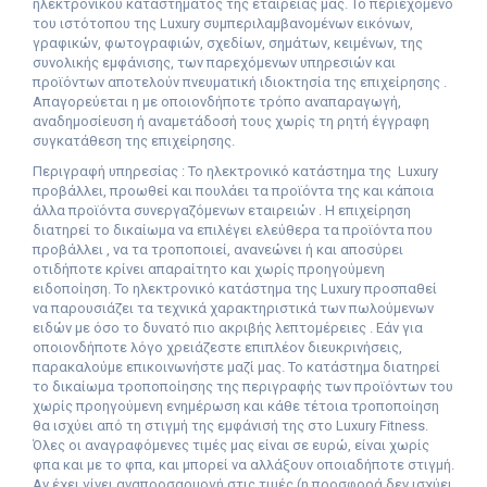
ηλεκτρονικού καταστήματος της εταιρείας μας. Το περιεχόμενο
του ιστότοπου της
L
uxury συμπεριλαμβανομένων εικόνων,
γραφικών, φωτογραφιών, σχεδίων, σημάτων, κειμένων, της
συνολικής εμφάνισης, των παρεχόμενων υπηρεσιών και
προϊόντων αποτελούν πνευματική ιδιοκτησία της επιχείρησης .
Απαγορεύεται η με οποιονδήποτε τρόπο αναπαραγωγή,
αναδημοσίευση ή αναμετάδοσή τους χωρίς τη ρητή έγγραφη
συγκατάθεση της επιχείρησης.
Περιγραφή υπηρεσίας : Το ηλεκτρονικό κατάστημα της
L
uxury
προβάλλει, προωθεί και πουλάει τα προϊόντα της και κάποια
άλλα προϊόντα συνεργαζόμενων εταιρειών . Η επιχείρηση
διατηρεί το δικαίωμα να επιλέγει ελεύθερα τα προϊόντα που
προβάλλει , να τα τροποποιεί, ανανεώνει ή και αποσύρει
οτιδήποτε κρίνει απαραίτητο και χωρίς προηγούμενη
ειδοποίηση. Το ηλεκτρονικό κατάστημα της
L
uxury προσπαθεί
να παρουσιάζει τα τεχνικά χαρακτηριστικά των πωλούμενων
ειδών με όσο το δυνατό πιο ακριβής λεπτομέρειες . Εάν για
οποιονδήποτε λόγο χρειάζεστε επιπλέον διευκρινήσεις,
παρακαλούμε επικοινωνήστε μαζί μας. Το κατάστημα διατηρεί
το δικαίωμα τροποποίησης της περιγραφής των προϊόντων του
χωρίς προηγούμενη ενημέρωση και κάθε τέτοια τροποποίηση
θα ισχύει από τη στιγμή της εμφάνισή της στο
L
uxury
F
itness.
Όλες οι αναγραφόμενες τιμές μας είναι σε ευρώ, είναι χωρίς
φπα και με το φπα, και μπορεί να αλλάξουν οποιαδήποτε στιγμή.
Αν έχει γίνει αναπροσαρμογή στις τιμές (η προσφορά δεν ισχύει