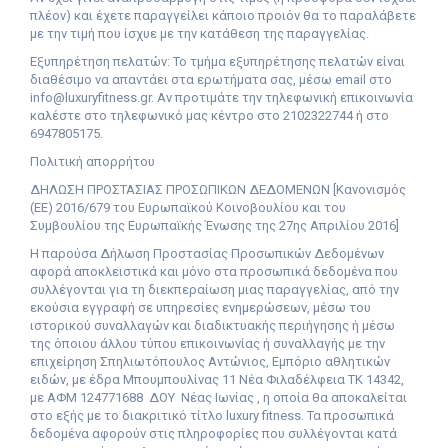
πλέον) και έχετε παραγγείλει κάποιο προιόν θα το παραλάβετε
με την τιμή που ίσχυε με την κατάθεση της παραγγελίας.
Εξυπηρέτηση πελατών: Το τμήμα εξυπηρέτησης πελατών είναι
διαθέσιμο να απαντάει στα ερωτήματα σας, μέσω email στο
info@luxuryfitness.gr. Αν προτιμάτε την τηλεφωνική επικοινωνία
καλέστε στο τηλεφωνικό μας κέντρο στο 2102322744 ή στο
6947805175.
Πολιτική απορρήτου
ΔΗΛΩΣΗ ΠΡΟΣΤΑΣΙΑΣ ΠΡΟΣΩΠΙΚΩΝ ΔΕΔΟΜΕΝΩΝ [Κανονισμός
(ΕΕ) 2016/679 του Ευρωπαϊκού Κοινοβουλίου και του
Συμβουλίου της Ευρωπαϊκής Ένωσης της 27ης Απριλίου 2016]
Η παρούσα Δήλωση Προστασίας Προσωπικών Δεδομένων
αφορά αποκλειστικά και μόνο στα προσωπικά δεδομένα που
συλλέγονται για τη διεκπεραίωση μιας παραγγελίας, από την
εκούσια εγγραφή σε υπηρεσίες ενημερώσεων, μέσω του
ιστορικού συναλλαγών και διαδικτυακής περιήγησης ή μέσω
της όποιου άλλου τύπου επικοινωνίας ή συναλλαγής με την
επιχείρηση Σπηλιωτόπουλος Αντώνιος, Εμπόριο αθλητικών
ειδών, με έδρα Μπουμπουλίνας 11 Νέα Φιλαδέλφεια ΤΚ 14342,
με ΑΦΜ
124771688
ΔΟΥ
Νέας Ιωνίας , η οποία θα αποκαλείται
στο εξής με το διακριτικό τίτλο luxury fitne
ss
. Τα προσωπικά
δεδομένα αφορούν στις πληροφορίες που συλλέγονται κατά