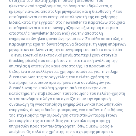
στοιχεία του πελάτη-χρήστη όπως η διεύθυνση του
ηλεκτρονικού ταχυδρομείου, το όνομα που δηλώνεται, η
ημερομηνία-ώρα αποστολής μηνύματος και η διεύθυνση IP του
αποθηκεύονται στον κεντρικό υπολογιστή της επιχείρησης.
Ειδικά κατά την εγγραφή στο newsletter τα παραπάνω στοιχεία
αποθηκεύονται και στη συνεργαζόμενη εξωτερική εταιρεία
αποστολής newsletter (MooSend) για την αποστολή
ενημερωτικών ηλεκτρονικών μηνυμάτων. Σε κάθε αποστολή, ο
παραλήπτης έχει τη δυνατότητα να διακόψει τη λήψη επόμενων
μηνυμάτων επιλέγοντας την απεγγραφή του από το newsletter.
Τα ενημερωτικά ηλεκτρονικά μηνύματα περιέχουν στοιχεία
(tracking pixels) που επιτρέπουν τη στατιστική ανάλυση της
επιτυχίας ή αποτυχίας κάθε αποστολής. Τα προσωπικά
δεδομένα που συλλέγονται χρησιμοποιούνται για: την πλήρη
διεκπεραίωση της παραγγελίας του πελάτη-χρήστη τη
διατήρηση ιστορικού προτιμήσεων και συναλλαγών για
διευκόλυνση του πελάτη-χρήστη από το ηλεκτρονικό
κατάστημα την επιβεβαίωση ταυτοποίησης του πελάτη-χρήστη
για οποιονδήποτε λόγο που σχετίζεται με την εμπορική
συναλλαγή τη γνωστοποίηση ενημερώσεων και προωθητικών
ενεργειών, όπως ειδικές προσφορές, νέα προϊόντα ή ειδήσεις
της επιχείρησης την αξιολόγηση στατιστικών παραμέτρων
λειτουργίας της ιστοσελίδας για την καλύτερη παροχή
υπηρεσιών προς τον πελάτη-χρήστη, όπως μέσω Google
analytics. Ως πελάτης-χρήστης της επιχείρησης μπορείτε