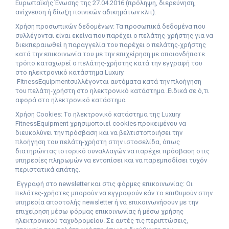
Ευρωπαϊκής Ένωσης της 27.04.2016 (πρόληψη, διερεύνηση,
ανίχνευση ή δίωξη ποινικών αδικημάτων κλπ).
Χρήση προσωπικών δεδομένων: Τα προσωπικά δεδομένα που
συλλέγονται είναι εκείνα που παρέχει ο πελάτης-χρήστης για να
διεκπεραιωθεί η παραγγελία του παρέχει ο πελάτης-χρήστης
κατά την επικοινωνία του με την επιχείρηση με οποιονδήποτε
τρόπο καταχωρεί ο πελάτης-χρήστης κατά την εγγραφή του
στο ηλεκτρονικό κατάστημα
L
uxury
Fitness
Equipment
συλλέγονται αυτόματα κατά την πλοήγηση
του πελάτη-χρήστη στο ηλεκτρονικό κατάστημα .Ειδικά σε ό,τι
αφορά στο ηλεκτρονικό κατάστημα .
Χρήση Cookies: Τo ηλεκτρονικό κατάστημα της
L
uxury
Fitness
Equipment
χρησιμοποιεί cookies προκειμένου να
διευκολύνει την πρόσβαση και να βελτιστοποιήσει την
πλοήγηση του πελάτη-χρήστη στην ιστοσελίδα, όπως
διατηρώντας ιστορικό συναλλαγών να παρέχει πρόσβαση στις
υπηρεσίες πληρωμών να εντοπίσει και να παρεμποδίσει τυχόν
περιστατικά απάτης.
Εγγραφή στο newsletter και στις φόρμες επικοινωνίας: Οι
πελάτες-χρήστες μπορούν να εγγραφούν εάν το επιθυμούν στην
υπηρεσία αποστολής newsletter ή να επικοινωνήσουν με την
επιχείρηση μέσω φόρμας επικοινωνίας ή μέσω χρήσης
ηλεκτρονικού ταχυδρομείου. Σε αυτές τις περιπτώσεις,