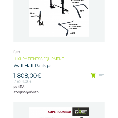
Πριν
LUXURY FITNESS EQUIPMENT
Wall Half Rack με...
1 808,00€
2 834,00€
με ΦΠΑ
ετοιμοπαράδοτο