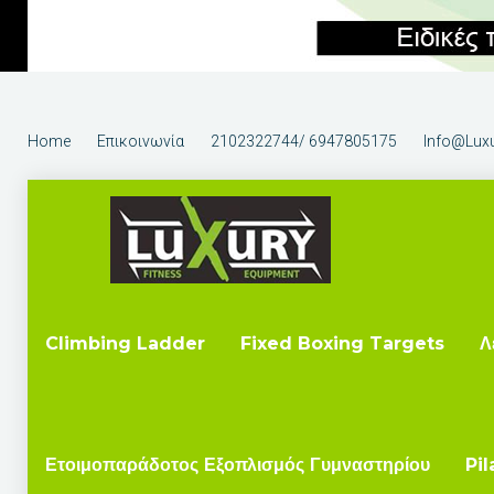
Home
Επικοινωνία
2102322744/ 6947805175
Info@luxu
Climbing Ladder
Fixed Boxing Targets
Λ
Ετοιμοπαράδοτος Εξοπλισμός Γυμναστηρίου
Pil