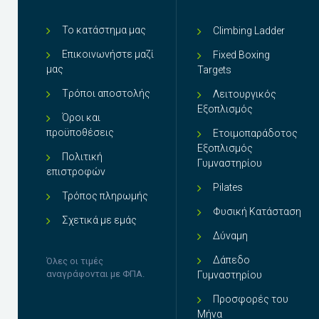
Το κατάστημα μας
Climbing Ladder
Επικοινωνήστε μαζί
Fixed Boxing
μας
Targets
Tρόποι αποστολής
Λειτουργικός
Εξοπλισμός
Όροι και
προϋποθέσεις
Ετοιμοπαράδοτος
Εξοπλισμός
Πολιτική
Γυμναστηρίου
επιστροφών
Pilates
Τρόπος πληρωμής
Φυσική Κατάσταση
Σχετικά με εμάς
Δύναμη
Δάπεδο
Όλες οι τιμές
αναγράφονται με ΦΠΑ.
Γυμναστηρίου
Προσφορές του
Μήνα