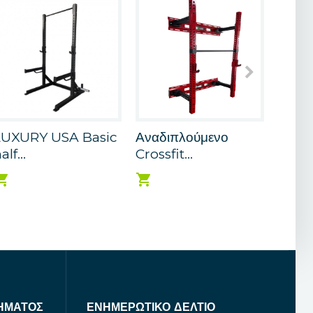
LUXURY USA Basic
Αναδιπλούμενο
LUXU
alf...
Crossfit...
Monst
ΉΜΑΤΟΣ
ΕΝΗΜΕΡΩΤΙΚΌ ΔΕΛΤΊΟ