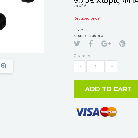
9,75€
Χωρίς ΦΠ
με ΦΠΑ
Reduced price!
0.5 kg
ετοιμοπαράδοτο
Quantity
ADD TO CART