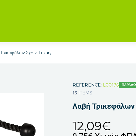
Τρικεφάλων Σχοινί Luxury
REFERENCE:
L00176
ΠΑΡΆΔΟΣ
13
ITEMS
Λαβή Τρικεφάλων 
12,09€