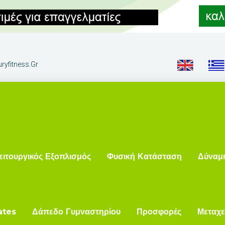
ryfitness.gr
ειτουργικός Εξοπλισμός
Φυσική Κατάσταση
Δύναμ
ates
Δάπεδο Γυμναστηρίου
Προσφορές
Μεταχε