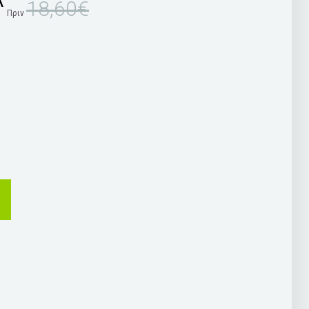
Α
18,60€
Πριν