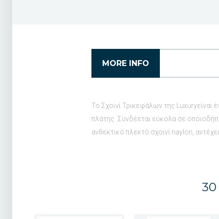
MORE INFO
Το Σχοινί Τρικεφάλων της Luxuryείναι 
πλάτης. Συνδέεται εύκολα σε οποιοδήπο
ανθεκτικό πλεκτό σχοινί naylon, αντέχε
30