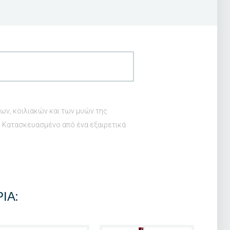
λων, κοιλιακών και των μυών της
. Κατασκευασμένο από ένα εξαιρετικά
ΊΑ: