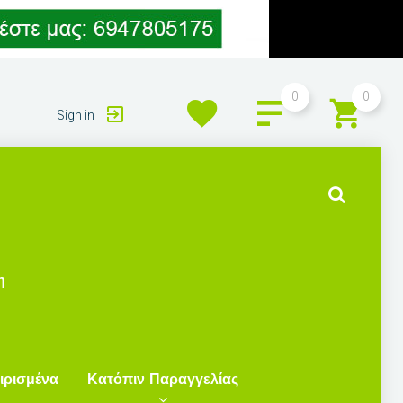
0
0
Sign in
η
ιρισμένα
Κατόπιν Παραγγελίας