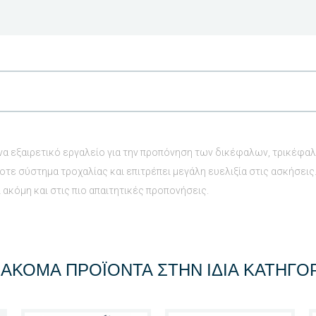
ένα εξαιρετικό εργαλείο για την προπόνηση των δικέφαλων, τρικέφα
τε σύστημα τροχαλίας και επιτρέπει μεγάλη ευελιξία στις ασκήσεις
ι ακόμη και στις πιο απαιτητικές προπονήσεις.
 ΑΚΌΜΑ ΠΡΟΪΌΝΤΑ ΣΤΗΝ ΊΔΙΑ ΚΑΤΗΓΟΡ