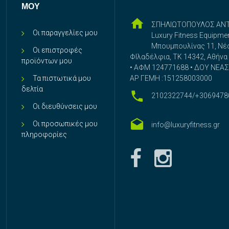
ΜΟΥ
ΣΠΗΛΙΩΤΟΠΟΥΛΟΣ ΑΝ
Οι παραγγελίες μου
Luxury Fitness Equipme
Μπουμπουλίνας 11, Νέ
Οι επιστροφές
ΦΙλαδέλφια, ΤΚ 14342, Αθήνα
προϊόντων μου
• ΑΦΜ 124771688 • ΔΟΥ ΝΕΑΣ 
Τα πιστωτικά μου
ΑΡ ΓΕΜΗ :151258003000
δελτία
2102322744/+3069478
Οι διευθύνσεις μου
Οι προσωπικές μου
info@luxuryfitness.gr
πληροφορίες