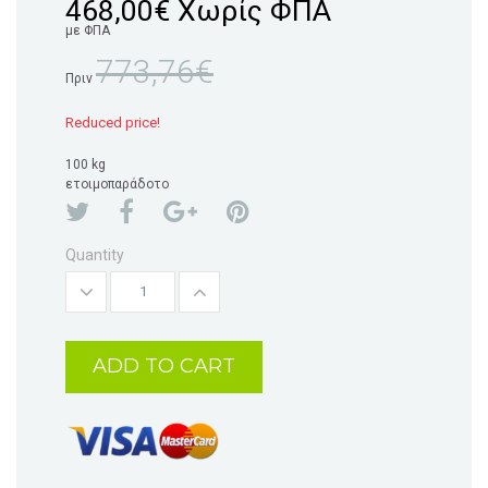
468,00€
Χωρίς ΦΠΑ
με ΦΠΑ
773,76€
Πριν
Reduced price!
100 kg
ετοιμοπαράδοτο
Quantity
ADD TO CART