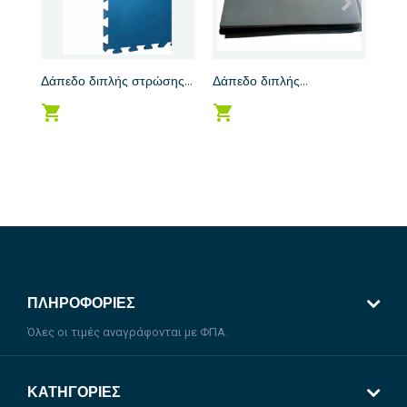
Δάπεδο διπλής στρώσης...
Δάπεδο διπλής...
Δάπ
ΠΛΗΡΟΦΟΡΊΕΣ
Όλες οι τιμές αναγράφονται με ΦΠΑ.
ΚΑΤΗΓΟΡΊΕΣ