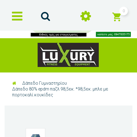
0
Δάπεδο Γυμναστηρίου
Δάπεδο 80% epdm παζλ 98,5εκ. *98,5εκ. μπλε με
πορτοκαλί κουκίδες