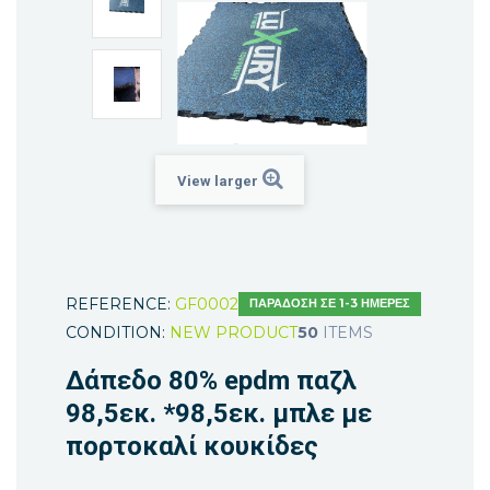
View larger
REFERENCE:
GF0002
ΠΑΡΆΔΟΣΗ ΣΕ 1-3 ΗΜΈΡΕΣ
CONDITION:
NEW PRODUCT
50
ITEMS
Δάπεδο 80% epdm παζλ
98,5εκ. *98,5εκ. μπλε με
πορτοκαλί κουκίδες