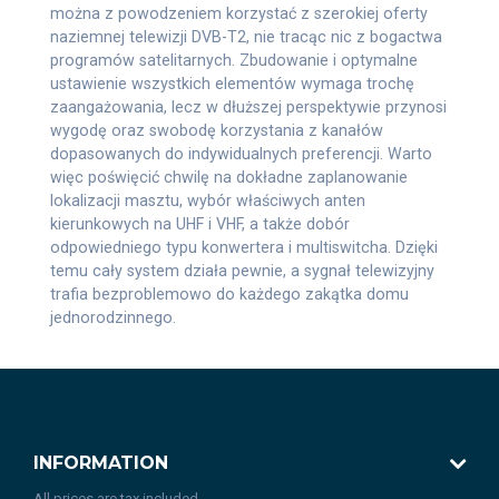
można z powodzeniem korzystać z szerokiej oferty
naziemnej telewizji DVB-T2, nie tracąc nic z bogactwa
programów satelitarnych. Zbudowanie i optymalne
ustawienie wszystkich elementów wymaga trochę
zaangażowania, lecz w dłuższej perspektywie przynosi
wygodę oraz swobodę korzystania z kanałów
dopasowanych do indywidualnych preferencji. Warto
więc poświęcić chwilę na dokładne zaplanowanie
lokalizacji masztu, wybór właściwych anten
kierunkowych na UHF i VHF, a także dobór
odpowiedniego typu konwertera i multiswitcha. Dzięki
temu cały system działa pewnie, a sygnał telewizyjny
trafia bezproblemowo do każdego zakątka domu
jednorodzinnego.
INFORMATION
All prices are tax included.