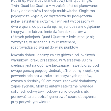
Hot Bird), wystarczy standardowy LNB typu Single,
Twin, Quad lub Quattro – w zależności od planowanej
liczby odbiorników i rodzaju multiswitcha. Single ma
pojedyncze wyjście, co wystarcza do podłączenia
jednej satelitarnej skrzynki. Twin jest wyposażony w
dwa wyjścia, co pozwala np. na jednoczesne oglądanie
i nagrywanie lub zasilenie dwóch dekoderów w
różnych pokojach. Quad i Quattro z kolei stosuje się
zazwyczaj w układach z multiswitchem,
rozprowadzając sygnał do wielu punktów.
Kwestia doboru czaszy zależy głównie od lokalnych
warunków i braku przeszkód. W Warszawie 80 cm
średnicy jest na ogół wystarczające, nawet biorąc pod
uwagę gorszą pogodę. Jednak jeśli chcemy zwiększyć
pewność odbioru w trakcie intensywnych opadów,
czasza o średnicy 90 cm może zapewnić dodatkowy
zapas sygnału. Montaż anteny satelitarnej wymaga
solidnych uchwytów i odpowiednio długich śrub,
ponieważ talerz potrafi generować spore obciążenia
przy porywistym wietrze.