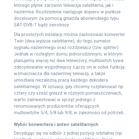
którego płynie zarówno telewizja satelitarna, jak i
naziemna. Rozdzielenie następuje dopiero w punkcie
docelowym za pomocą gniazda abonenckiego typu
SAT/DVB-T bądź zwrotnicy.
Dla prostszych instalacji można zastosować konwerter
Twin (dwa wyjścia satelitarne), do tego sumator
sygnału naziemnego oraz rozdzielacz (tzw. splitter).
Jednak w rozległym domu jednorodzinnym, w którym
planujemy więcej niż dwa telewizory, multiswitch bywa
zdecydowanie wygodniejszy. Łączy on w sobie funkcję
wzmacniacza dla naziemnej telewizji, a także
umożliwia niezależną pracę każdego dekodera
satelitarnego. W sytuacji, gdy chcemy rozplanować np.
cztery czy sześć gniazd w różnych pomieszczeniach,
warto zainwestować w sprzęt jednego z
renomowanych producentów oferujących
multiswitche 5/4, 5/8 lub 9/8, w zależności od potrzeb.
Wybór konwertera i anten satelitarnych
Decydując się na odbiór z jednej pozycji orbitalnej (np.