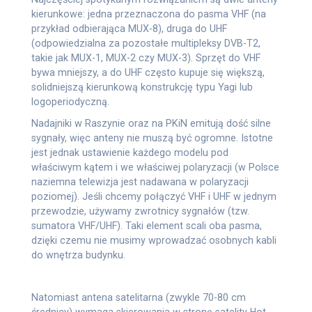
kierunkowe: jedna przeznaczona do pasma VHF (na
przykład odbierająca MUX-8), druga do UHF
(odpowiedzialna za pozostałe multipleksy DVB-T2,
takie jak MUX-1, MUX-2 czy MUX-3). Sprzęt do VHF
bywa mniejszy, a do UHF często kupuje się większą,
solidniejszą kierunkową konstrukcję typu Yagi lub
logoperiodyczną.
Nadajniki w Raszynie oraz na PKiN emitują dość silne
sygnały, więc anteny nie muszą być ogromne. Istotne
jest jednak ustawienie każdego modelu pod
właściwym kątem i we właściwej polaryzacji (w Polsce
naziemna telewizja jest nadawana w polaryzacji
poziomej). Jeśli chcemy połączyć VHF i UHF w jednym
przewodzie, używamy zwrotnicy sygnałów (tzw.
sumatora VHF/UHF). Taki element scali oba pasma,
dzięki czemu nie musimy wprowadzać osobnych kabli
do wnętrza budynku.
Natomiast antena satelitarna (zwykle 70-80 cm
średnicy) wymaga skierowania w stronę satelity Hot