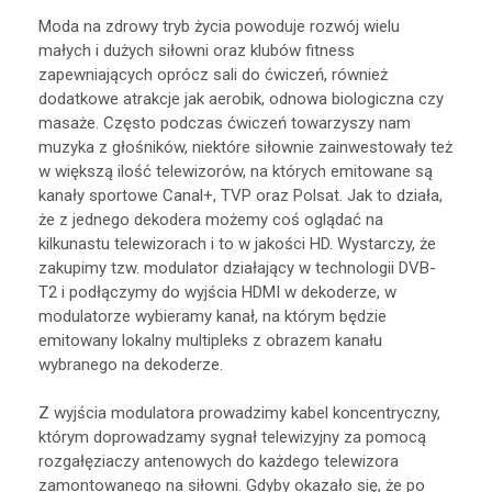
Moda na zdrowy tryb życia powoduje rozwój wielu
małych i dużych siłowni oraz klubów fitness
zapewniających oprócz sali do ćwiczeń, również
dodatkowe atrakcje jak aerobik, odnowa biologiczna czy
masaże. Często podczas ćwiczeń towarzyszy nam
muzyka z głośników, niektóre siłownie zainwestowały też
w większą ilość telewizorów, na których emitowane są
kanały sportowe Canal+, TVP oraz Polsat. Jak to działa,
że z jednego dekodera możemy coś oglądać na
kilkunastu telewizorach i to w jakości HD. Wystarczy, że
zakupimy tzw. modulator działający w technologii DVB-
T2 i podłączymy do wyjścia HDMI w dekoderze, w
modulatorze wybieramy kanał, na którym będzie
emitowany lokalny multipleks z obrazem kanału
wybranego na dekoderze.
Z wyjścia modulatora prowadzimy kabel koncentryczny,
którym doprowadzamy sygnał telewizyjny za pomocą
rozgałęziaczy antenowych do każdego telewizora
zamontowanego na siłowni. Gdyby okazało się, że po