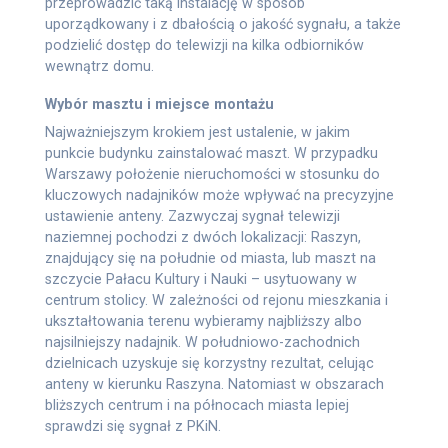
przeprowadzić taką instalację w sposób
uporządkowany i z dbałością o jakość sygnału, a także
podzielić dostęp do telewizji na kilka odbiorników
wewnątrz domu.
Wybór masztu i miejsce montażu
Najważniejszym krokiem jest ustalenie, w jakim
punkcie budynku zainstalować maszt. W przypadku
Warszawy położenie nieruchomości w stosunku do
kluczowych nadajników może wpływać na precyzyjne
ustawienie anteny. Zazwyczaj sygnał telewizji
naziemnej pochodzi z dwóch lokalizacji: Raszyn,
znajdujący się na południe od miasta, lub maszt na
szczycie Pałacu Kultury i Nauki – usytuowany w
centrum stolicy. W zależności od rejonu mieszkania i
ukształtowania terenu wybieramy najbliższy albo
najsilniejszy nadajnik. W południowo-zachodnich
dzielnicach uzyskuje się korzystny rezultat, celując
anteny w kierunku Raszyna. Natomiast w obszarach
bliższych centrum i na północach miasta lepiej
sprawdzi się sygnał z PKiN.