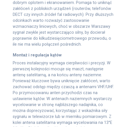
dobrym oplotem i ekranowaniem. Pomaga to uniknąć
zakłóceń z pobliskich urządzeń (routerów, telefonów
DECT czy innych źródeł fal radiowych). Przy dłuższych
odcinkach warto rozważyć zastosowanie
wzmacniaczy liniowych, choć w obszarze Warszawy
sygnał zwykle jest wystarczająco silny, by docierał
poprawnie do kilkudziesięciometrowego przewodu, o
ile nie ma wielu połączeń pośrednich.
Montaż i regulacja kątów
Proces instalacyjny wymaga cierpliwości i precyzji. W
pierwszej kolejności mocuje się maszt, następnie
antenę satelitarną, a na końcu anteny naziemne.
Ponieważ kluczowe bywa uniknięcie zakłóceń, warto
zachować odstęp między czaszą a antenami VHF/UHF.
Po przymocowaniu anten przychodzi czas na
ustawienie kątów. W antenach naziemnych wystarczy
wycelowanie w stronę najbliższego nadajnika, co
można doprecyzować, korzystając z wskaźnika siły
sygnału w telewizorze lub w mierniku pomiarowym. Z
kolei antena satelitarna wymaga wycelowania na 13°E