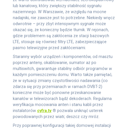
lub kanałowy, który zwiększy stabilność sygnału
naziemnego. W Warszawie, ze względu na mocne
nadajniki, nie zawsze jest to potrzebne. Niekiedy wręcz
odwrotnie – przy zbyt intensywnym sygnale może
okazać się, że konieczny będzie tłumik. W rejonach,
gdzie problemem są zakłócenia ze stacji bazowych
LTE, stosuje się również filtry LTE, zabezpieczające
pasmo telewizyjne przed zakłóceniami.
Staranny wybór urządzeń i komponentów, od masztu
poprzez anteny, okablowanie, sumator aż po
multiswitch, gwarantuje stabilny odbiór programów w
każdym pomieszczeniu domu. Warto także pamiętać,
że w sytuacji zmiany częstotliwości nadawania (co
zdarza się przy przemianach w ramach DVBT-2)
konieczne może być ponowne przeskanowanie
kanałów w telewizorach bądź dekoderach. Regularna
weryfikacja mocowania anten i stanu kabli przez
instalatorów
cyfra.tv
®
pozwala uniknąć usterek
powodowanych przez wiatr, deszcz czy mróz.
Przy poprawnej konfiguracji takiej domowej instalacji