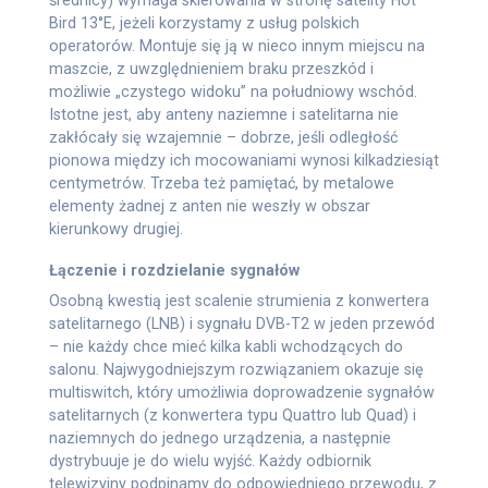
Bird 13°E, jeżeli korzystamy z usług polskich
operatorów. Montuje się ją w nieco innym miejscu na
maszcie, z uwzględnieniem braku przeszkód i
możliwie „czystego widoku” na południowy wschód.
Istotne jest, aby anteny naziemne i satelitarna nie
zakłócały się wzajemnie – dobrze, jeśli odległość
pionowa między ich mocowaniami wynosi kilkadziesiąt
centymetrów. Trzeba też pamiętać, by metalowe
elementy żadnej z anten nie weszły w obszar
kierunkowy drugiej.
Łączenie i rozdzielanie sygnałów
Osobną kwestią jest scalenie strumienia z konwertera
satelitarnego (LNB) i sygnału DVB-T2 w jeden przewód
– nie każdy chce mieć kilka kabli wchodzących do
salonu. Najwygodniejszym rozwiązaniem okazuje się
multiswitch, który umożliwia doprowadzenie sygnałów
satelitarnych (z konwertera typu Quattro lub Quad) i
naziemnych do jednego urządzenia, a następnie
dystrybuuje je do wielu wyjść. Każdy odbiornik
telewizyjny podpinamy do odpowiedniego przewodu, z