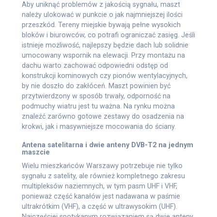
Aby uniknąć problemów z jakością sygnału, maszt
należy ulokować w punkcie o jak najmniejszej ilości
przeszkód. Tereny miejskie bywają pełne wysokich
bloków i biurowców, co potrafi ograniczać zasięg. Jeśli
istnieje możliwość, najlepszy będzie dach lub solidnie
umocowany wspornik na elewacji. Przy montażu na
dachu warto zachować odpowiedni odstęp od
konstrukcji kominowych czy pionów wentylacyjnych,
by nie doszło do zakłóceń. Maszt powinien być
przytwierdzony w sposób trwały, odporność na
podmuchy wiatru jest tu ważna. Na rynku można
znaleźć zarówno gotowe zestawy do osadzenia na
krokwi, jak i masywniejsze mocowania do ściany.
Antena satelitarna i dwie anteny DVB-T2 na jednym
maszcie
Wielu mieszkańców Warszawy potrzebuje nie tylko
sygnału z satelity, ale również kompletnego zakresu
multipleksów naziemnych, w tym pasm UHF i VHF,
ponieważ część kanałów jest nadawana w paśmie
ultrakrótkim (VHF), a część w ultrawysokim (UHF).
Najczęściej spotykanym rozwiązaniem są dwie anteny