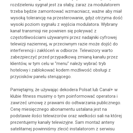
rozdzieleniu sygnał jest za słaby, zaraz za modulatorem
trzeba będzie zamontować wzmacniacz, ważne aby miał
wysoką tolerancję na przesterowanie, gdyż otrzyma dość
wysoki poziom sygnału z wyjścia modulatora. Wybrany
kanał transmisji nie powinien się pokrywać z
częstotliwościami używanymi przez nadajniki cyfrowej
telewizji naziemnej, w przeciwnym razie może dojść do
interferencji i zakłóceń w odbiorze. Telewizory warto
zabezpieczyć przed przypadkową zmianą kanału przez
klientów, w tym celu w "menu" należy wybrać tryb
hotelowy i zablokować kodem możliwość obsługi z
przycisków panelu sterującego.
Pamiętajmy, że używając dekodera Polsat lub Canal+ w
klubie fitness musimy o tym poinformować operatora i
zawrzeć umowę z prawami do odtwarzania publicznego.
Cenę miesięcznego abonamentu ustalana jest na
podstawie ilości telewizorów oraz wielkości sali na której
prezentujemy kanały telewizyjne. Sam montaż anteny
satelitarnej powinniśmy zlecić instalatorom z serwisu