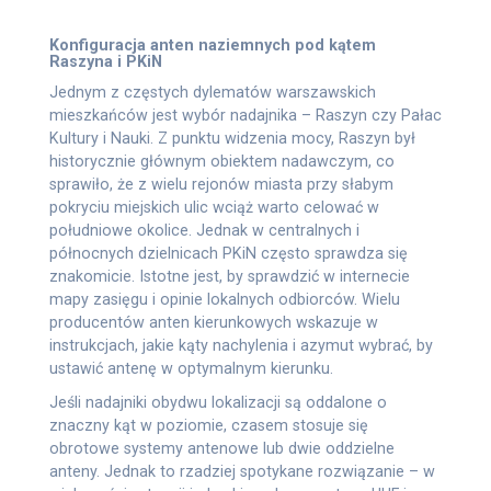
Konfiguracja anten naziemnych pod kątem
Raszyna i PKiN
Jednym z częstych dylematów warszawskich
mieszkańców jest wybór nadajnika – Raszyn czy Pałac
Kultury i Nauki. Z punktu widzenia mocy, Raszyn był
historycznie głównym obiektem nadawczym, co
sprawiło, że z wielu rejonów miasta przy słabym
pokryciu miejskich ulic wciąż warto celować w
południowe okolice. Jednak w centralnych i
północnych dzielnicach PKiN często sprawdza się
znakomicie. Istotne jest, by sprawdzić w internecie
mapy zasięgu i opinie lokalnych odbiorców. Wielu
producentów anten kierunkowych wskazuje w
instrukcjach, jakie kąty nachylenia i azymut wybrać, by
ustawić antenę w optymalnym kierunku.
Jeśli nadajniki obydwu lokalizacji są oddalone o
znaczny kąt w poziomie, czasem stosuje się
obrotowe systemy antenowe lub dwie oddzielne
anteny. Jednak to rzadziej spotykane rozwiązanie – w