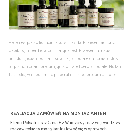
Pellentesque sollicitudin iaculis gravida. Praesent ac tortor
dapibus, imperdiet arcu in, aliquet est. Praesent ut risus
tincidunt, euismod diam sit amet, vulputate dui. Cras luctus
turpis non quam pretium, quis ornare libero vulputate. Nullam
felis felis, vestibulum ac placerat sit amet, pretium ut dolor.
REALIACJA ZAMÓWIEŃ NA MONTAŻ ANTEN
Klienci Polsatu oraz Canal+ z Warszawy oraz województwa
mazowieckiego mogą kontaktować się w sprawach