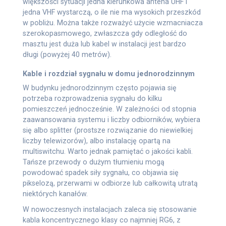
większości sytuacji jedna kierunkowa antena UHF i
jedna VHF wystarczą, o ile nie ma wysokich przeszkód
w pobliżu. Można także rozważyć użycie wzmacniacza
szerokopasmowego, zwłaszcza gdy odległość do
masztu jest duża lub kabel w instalacji jest bardzo
długi (powyżej 40 metrów).
Kable i rozdział sygnału w domu jednorodzinnym
W budynku jednorodzinnym często pojawia się
potrzeba rozprowadzenia sygnału do kilku
pomieszczeń jednocześnie. W zależności od stopnia
zaawansowania systemu i liczby odbiorników, wybiera
się albo splitter (prostsze rozwiązanie do niewielkiej
liczby telewizorów), albo instalację opartą na
multiswitchu. Warto jednak pamiętać o jakości kabli.
Tańsze przewody o dużym tłumieniu mogą
powodować spadek siły sygnału, co objawia się
pikselozą, przerwami w odbiorze lub całkowitą utratą
niektórych kanałów.
W nowoczesnych instalacjach zaleca się stosowanie
kabla koncentrycznego klasy co najmniej RG6, z