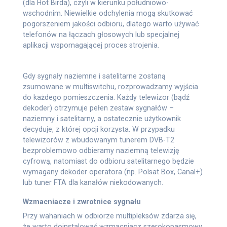
(dla Hot Birda), czyli w kierunku południowo-
wschodnim. Niewielkie odchylenia mogą skutkować
pogorszeniem jakości odbioru, dlatego warto używać
telefonów na łączach głosowych lub specjalnej
aplikacji wspomagającej proces strojenia.
Gdy sygnały naziemne i satelitarne zostaną
zsumowane w multiswitchu, rozprowadzamy wyjścia
do każdego pomieszczenia. Każdy telewizor (bądź
dekoder) otrzymuje pełen zestaw sygnałów –
naziemny i satelitarny, a ostatecznie użytkownik
decyduje, z której opcji korzysta. W przypadku
telewizorów z wbudowanym tunerem DVB-T2
bezproblemowo odbieramy naziemną telewizję
cyfrową, natomiast do odbioru satelitarnego będzie
wymagany dekoder operatora (np. Polsat Box, Canal+)
lub tuner FTA dla kanałów niekodowanych.
Wzmacniacze i zwrotnice sygnału
Przy wahaniach w odbiorze multipleksów zdarza się,
że warto doinstalować wzmacniacz szerokopasmowy