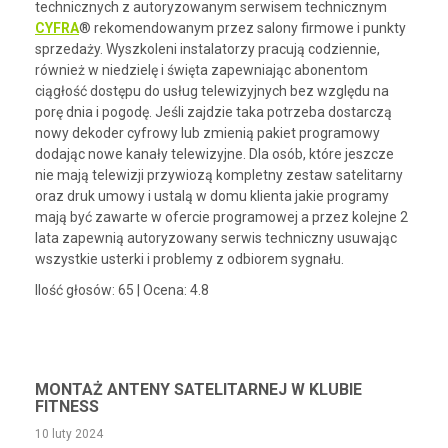
technicznych z autoryzowanym serwisem technicznym
CYFRA
® rekomendowanym przez salony firmowe i punkty
sprzedaży. Wyszkoleni instalatorzy pracują codziennie,
również w niedzielę i święta zapewniając abonentom
ciągłość dostępu do usług telewizyjnych bez względu na
porę dnia i pogodę. Jeśli zajdzie taka potrzeba dostarczą
nowy dekoder cyfrowy lub zmienią pakiet programowy
dodając nowe kanały telewizyjne. Dla osób, które jeszcze
nie mają telewizji przywiozą kompletny zestaw satelitarny
oraz druk umowy i ustalą w domu klienta jakie programy
mają być zawarte w ofercie programowej a przez kolejne 2
lata zapewnią autoryzowany serwis techniczny usuwając
wszystkie usterki i problemy z odbiorem sygnału.
Ilość głosów:
65
| Ocena:
4.8
MONTAŻ ANTENY SATELITARNEJ W KLUBIE
FITNESS
10 luty 2024